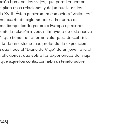
ulación humana; los viajes, que permiten tomar
mplían esas relaciones y dejan huella en los
o XVIII. Éstas pusieron en contacto a “visitantes”
imo cuarto de siglo anterior a la guerra de
 ese tiempo los llegados de Europa ejercieron
mente la relación inversa. En ayuda de esta nueva
e”, que tienen un enorme valor para descubrir la
uenta de un estudio más profundo, la expedición
ue hace el “Diario de Viaje” de un joven oficial
eflexiones, que sobre las experiencias del viaje
a que aquellos contactos habrían tenido sobre
348]