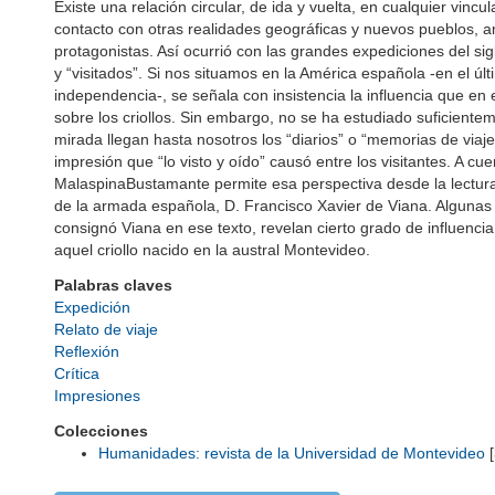
Existe una relación circular, de ida y vuelta, en cualquier vinc
contacto con otras realidades geográficas y nuevos pueblos, a
protagonistas. Así ocurrió con las grandes expediciones del sigl
y “visitados”. Si nos situamos en la América española -en el últ
independencia-, se señala con insistencia la influencia que en
sobre los criollos. Sin embargo, no se ha estudiado suficiente
mirada llegan hasta nosotros los “diarios” o “memorias de viaj
impresión que “lo visto y oído” causó entre los visitantes. A c
MalaspinaBustamante permite esa perspectiva desde la lectura q
de la armada española, D. Francisco Xavier de Viana. Algunas r
consignó Viana en ese texto, revelan cierto grado de influenci
aquel criollo nacido en la austral Montevideo.
Palabras claves
Expedición
Relato de viaje
Reflexión
Crítica
Impresiones
Colecciones
Humanidades: revista de la Universidad de Montevideo
[