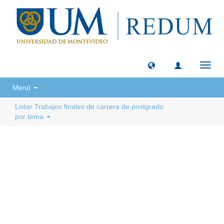
Camb
naveg
Menú
Listar Trabajos finales de carrera de postgrado
por tema