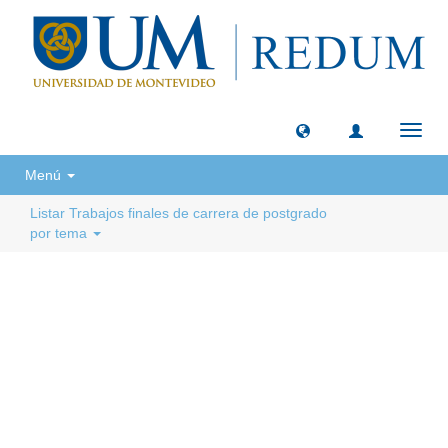
Camb
naveg
Menú
Listar Trabajos finales de carrera de postgrado
por tema