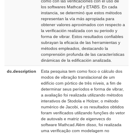
como con las verificaciones con el uso de
los softwares Mathcaf y ETABS. En cada
instancia, se determinó que estos métodos
representan la vía más apropiada para
obtener valores aproximados con respecto a
la verificación realizada con su periodo y
forma de vibrar. Estos resultados confiables
subrayan la eficacia de las herramientas y
métodos empleados, destacando la
comprensión profunda de las características
dinámicas de la edificación analizada.
dc.description
Esta pesquisa tem como foco o cálculo dos
p
modos de vibração translacional de um
B
edifício com pórtico de três níveis, a fim de
determinar seus períodos e forma de vibrar,
a avaliação foi realizada utilizando métodos
interativos de Stodola e Holzer, o método
numérico de Jacobi, e os resultados obtidos
foram verificados utilizando funções do vetor
de autovals e matriz de eigenvecs do
software Mathcad.Além disso, foi realizada
uma verificação com modelagem no