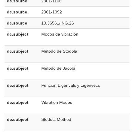
dc.source
2301-1106
dc.source
2301-1092
dc.source
10.36561/ING.26
dc.subject
Modos de vibración
e
E
dc.subject
Método de Stodola
e
E
dc.subject
Método de Jacobi
e
E
dc.subject
Función Eigenvals y Eigenvecs
e
E
dc.subject
Vibration Modes
e
U
dc.subject
Stodola Method
e
U