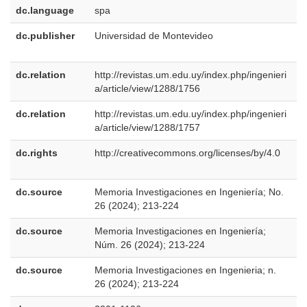
dc.language
spa
dc.publisher
Universidad de Montevideo
e
E
dc.relation
http://revistas.um.edu.uy/index.php/ingenieri
a/article/view/1288/1756
dc.relation
http://revistas.um.edu.uy/index.php/ingenieri
a/article/view/1288/1757
dc.rights
http://creativecommons.org/licenses/by/4.0
e
E
dc.source
Memoria Investigaciones en Ingeniería; No.
e
26 (2024); 213-224
U
dc.source
Memoria Investigaciones en Ingeniería;
e
Núm. 26 (2024); 213-224
E
dc.source
Memoria Investigaciones en Ingenieria; n.
p
26 (2024); 213-224
B