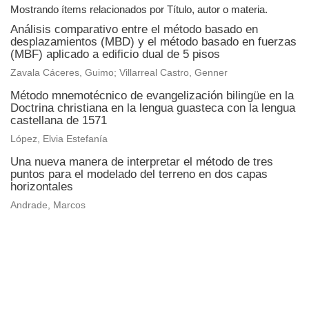
Mostrando ítems relacionados por Título, autor o materia.
Análisis comparativo entre el método basado en
desplazamientos (MBD) y el método basado en fuerzas
(MBF) aplicado a edificio dual de 5 pisos
Zavala Cáceres, Guimo; Villarreal Castro, Genner
Método mnemotécnico de evangelización bilingüe en la
Doctrina christiana en la lengua guasteca con la lengua
castellana de 1571
López, Elvia Estefanía
Una nueva manera de interpretar el método de tres
puntos para el modelado del terreno en dos capas
horizontales
Andrade, Marcos
Universidad de Montevideo
|
Biblioteca
Prudencio de Pena 2544 | (598) 2 707 44 61 |
biblioteca@um.edu.uy
© 2021 Universidad de Montevideo