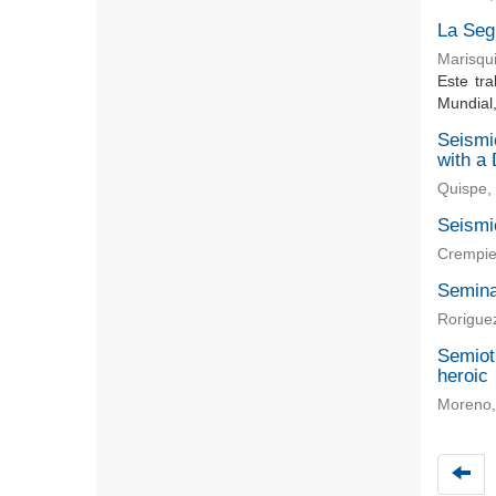
La Seg
Marisqu
Este tr
Mundial,
Seismic
with a
Quispe, 
Seismi
Crempien
Semina
Roriguez
Semioti
heroic
Moreno,