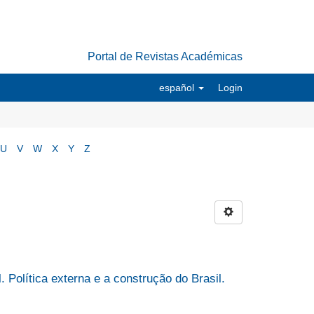
Portal de Revistas Académicas
español
Login
U
V
W
X
Y
Z
 Política externa e a construção do Brasil.