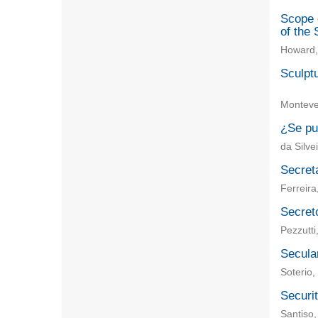
Scope 
of the
Howard, 
Sculpt
Montever
¿Se pue
da Silve
Secreta
Ferreira
Secreto
Pezzutti
Secular
Soterio,
Securit
Santiso,