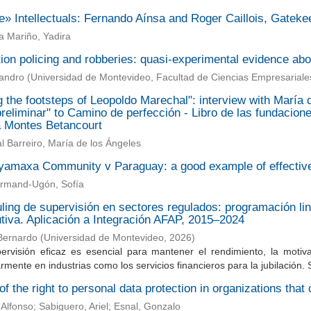
te» Intellectuals: Fernando Aínsa and Roger Caillois, Gateke
a Mariño, Yadira
ion policing and robberies: quasi-experimental evidence abo
jandro
(
Universidad de Montevideo, Facultad de Ciencias Empresarial
 the footsteps of Leopoldo Marechal": interview with María
reliminar" to Camino de perfección - Libro de las fundacione
 Montes Betancourt
 Barreiro, María de los Ángeles
amaxa Community v Paraguay: a good example of effective s
Armand-Ugón, Sofía
ing de supervisión en sectores regulados: programación lin
utiva. Aplicación a Integración AFAP, 2015–2024
Bernardo
(
Universidad de Montevideo
,
2026
)
ervisión eficaz es esencial para mantener el rendimiento, la motiv
armente en industrias como los servicios financieros para la jubilación. 
f the right to personal data protection in organizations tha
 Alfonso; Sabiguero, Ariel; Esnal, Gonzalo