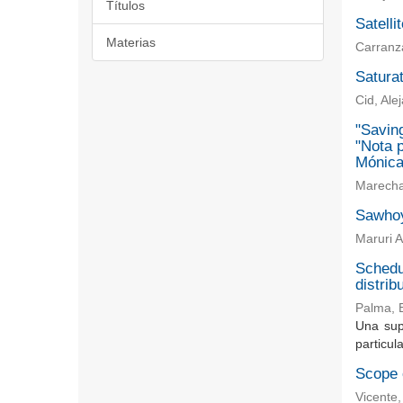
Títulos
Satelli
Materias
Carranz
Saturat
Cid, Ale
"Saving
"Nota p
Mónica
Marechal
Sawhoy
Maruri 
Schedul
distrib
Palma, 
Una sup
particul
Scope o
Vicente,