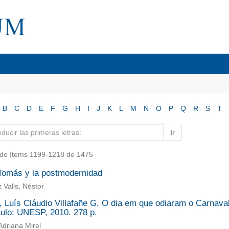
B
C
D
E
F
G
H
I
J
K
L
M
N
O
P
Q
R
S
T
Ir
do ítems 1199-1218 de 1475
Tomás y la postmodernidad
 Valls, Néstor
 Luís Cláudio Villafañe G. O dia em que odiaram o Carnaval.
ulo: UNESP, 2010. 278 p.
 Adriana Mirel