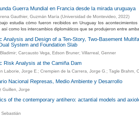
unda Guerra Mundial en Francia desde la mirada uruguaya
irena Gauthier, Guzmán María
(
Universidad de Montevideo
,
2022
)
abajo estudia cómo fueron recibidos en Uruguay los acontecimientos
 así como los intercambios diplomáticos que se produjeron entre ambas
 Analysis and Design of a Ten-Story, Two-Basement Multifam
 Dual System and Foundation Slab
Bladimir; Carcausto Vega, Edson Bruner; Villarreal, Genner
c Risk Analysis at the Camiña Dam
 Laborie, Jorge E.; Crempien de la Carrera, Jorge G.; Tagle Brahm, C
rio Nacional Represas, Medio Ambiente y Desarrollo
 Guillen, Jorge
cs of the contemporary antihero: actantial models and axiolo
 Sebastián