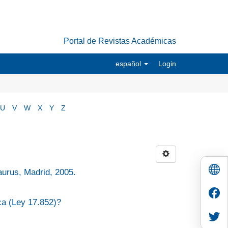
Portal de Revistas Académicas
español
Login
U
V
W
X
Y
Z
aurus, Madrid, 2005.
ca (Ley 17.852)?