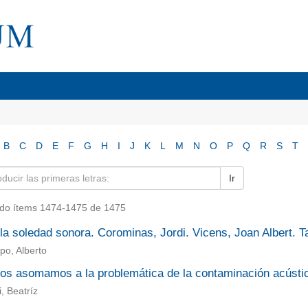
B
C
D
E
F
G
H
I
J
K
L
M
N
O
P
Q
R
S
T
Ir
do ítems 1474-1475 de 1475
 la soledad sonora. Corominas, Jordi. Vicens, Joan Albert. T
po, Alberto
nos asomamos a la problemática de la contaminación acústi
i, Beatríz