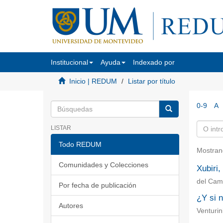
Institucional
Ayuda
Indexado por
Inicio | REDUM
Listar por título
0-9
A
LISTAR
Todo REDUM
Mostran
Comunidades y Colecciones
Xubiri,
del Cam
Por fecha de publicación
¿Y si 
Autores
Venturin