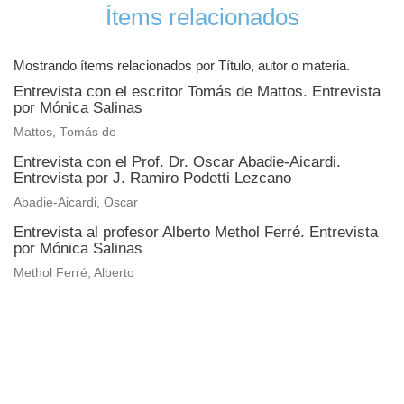
Ítems relacionados
Mostrando ítems relacionados por Título, autor o materia.
Entrevista con el escritor Tomás de Mattos. Entrevista
por Mónica Salinas
Mattos, Tomás de
Entrevista con el Prof. Dr. Oscar Abadie-Aicardi.
Entrevista por J. Ramiro Podetti Lezcano
Abadie-Aicardi, Oscar
Entrevista al profesor Alberto Methol Ferré. Entrevista
por Mónica Salinas
Methol Ferré, Alberto
Universidad de Montevideo
|
Biblioteca
Prudencio de Pena 2544 | (598) 2 707 44 61 |
biblioteca@um.edu.uy
© 2021 Universidad de Montevideo