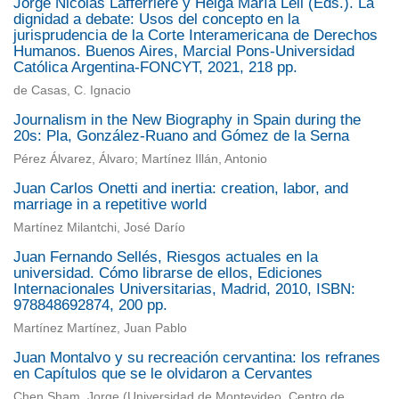
Jorge Nicolás Lafferriere y Helga María Lell (Eds.). La
dignidad a debate: Usos del concepto en la
jurisprudencia de la Corte Interamericana de Derechos
Humanos. Buenos Aires, Marcial Pons-Universidad
Católica Argentina-FONCYT, 2021, 218 pp.
de Casas, C. Ignacio
Journalism in the New Biography in Spain during the
20s: Pla, González-Ruano and Gómez de la Serna
Pérez Álvarez, Álvaro; Martínez Illán, Antonio
Juan Carlos Onetti and inertia: creation, labor, and
marriage in a repetitive world
Martínez Milantchi, José Darío
Juan Fernando Sellés, Riesgos actuales en la
universidad. Cómo librarse de ellos, Ediciones
Internacionales Universitarias, Madrid, 2010, ISBN:
978848692874, 200 pp.
Martínez Martínez, Juan Pablo
Juan Montalvo y su recreación cervantina: los refranes
en Capítulos que se le olvidaron a Cervantes
Chen Sham, Jorge
(
Universidad de Montevideo, Centro de