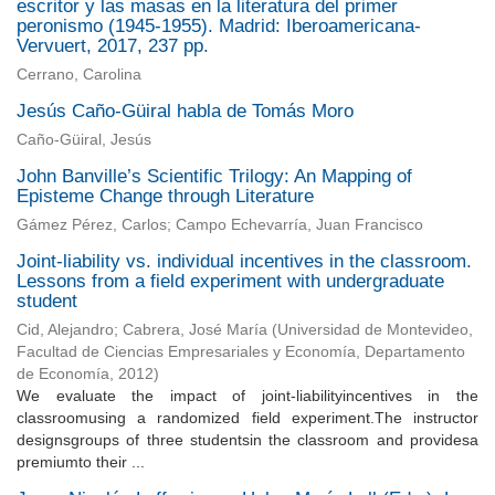
escritor y las masas en la literatura del primer
peronismo (1945-1955). Madrid: Iberoamericana-
Vervuert, 2017, 237 pp.
Cerrano, Carolina
Jesús Caño-Güiral habla de Tomás Moro
Caño-Güiral, Jesús
John Banville’s Scientific Trilogy: An Mapping of
Episteme Change through Literature
Gámez Pérez, Carlos; Campo Echevarría, Juan Francisco
Joint-liability vs. individual incentives in the classroom.
Lessons from a field experiment with undergraduate
student
Cid, Alejandro
;
Cabrera, José María
(
Universidad de Montevideo,
Facultad de Ciencias Empresariales y Economía, Departamento
de Economía
,
2012
)
We evaluate the impact of joint-liabilityincentives in the
classroomusing a randomized field experiment.The instructor
designsgroups of three studentsin the classroom and providesa
premiumto their ...