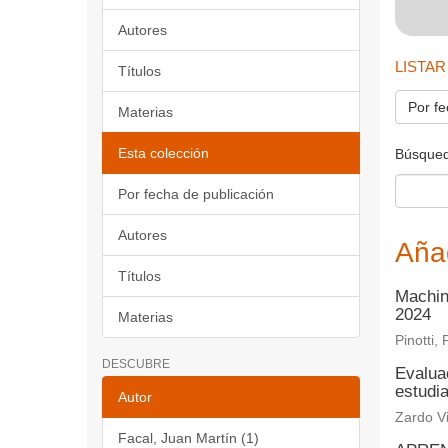
Autores
LISTAR
Títulos
Por fe
Materias
Esta colección
Búsqued
Por fecha de publicación
Autores
Aña
Títulos
Machin
2024
Materias
Pinotti, 
DESCUBRE
Evaluac
estudia
Autor
Zardo Vi
Facal, Juan Martín (1)