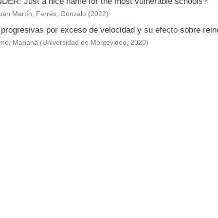
ER: Just a nice name for the most vulnerable schools?
uan Martín
;
Ferrés, Gonzalo
(
2022
)
 progresivas por exceso de velocidad y su efecto sobre rein
mo, Mariana
(
Universidad de Montevideo
,
2020
)