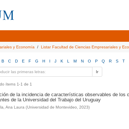
ariales y Economía
Listar Facultad de Ciencias Empresariales y E
B
C
D
E
F
G
H
I
J
K
L
M
N
O
P
Q
R
S
T
Ir
do ítems 1-1 de 1
ión de la incidencia de características observables de los 
ntes de la Universidad del Trabajo del Uruguay
la, Ana Laura
(
Universidad de Montevideo
,
2023
)