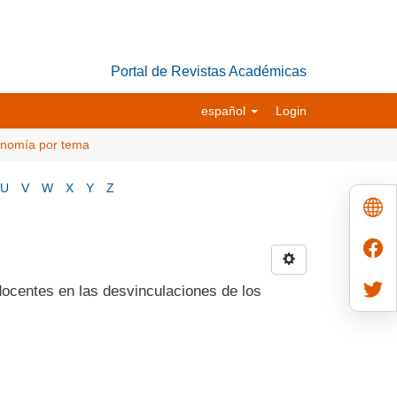
Portal de Revistas Académicas
español
Login
conomía por tema
U
V
W
X
Y
Z
docentes en las desvinculaciones de los