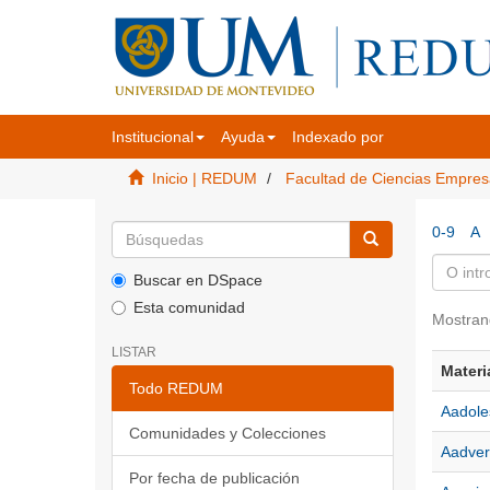
Institucional
Ayuda
Indexado por
Inicio | REDUM
Facultad de Ciencias Empres
0-9
A
Buscar en DSpace
Esta comunidad
Mostran
LISTAR
Materi
Todo REDUM
Aadole
Comunidades y Colecciones
Aadver
Por fecha de publicación