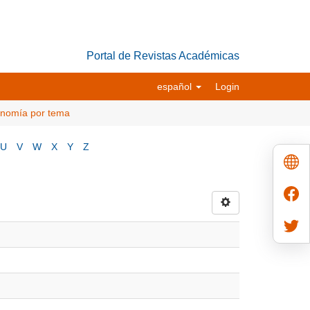
Portal de Revistas Académicas
español
Login
conomía por tema
U
V
W
X
Y
Z