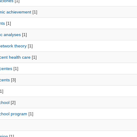
aciones
[1]
ic achievement
[1]
nts
[1]
ic analyses
[1]
network theory
[1]
cent health care
[1]
centes
[1]
cents
[3]
1]
chool
[2]
school program
[1]
sion
[1]