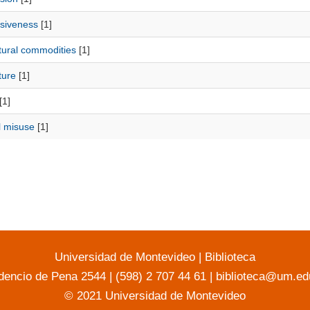
siveness
[1]
tural commodities
[1]
ture
[1]
[1]
l misuse
[1]
Universidad de Montevideo
|
Biblioteca
dencio de Pena 2544 | (598) 2 707 44 61 |
biblioteca@um.ed
© 2021 Universidad de Montevideo