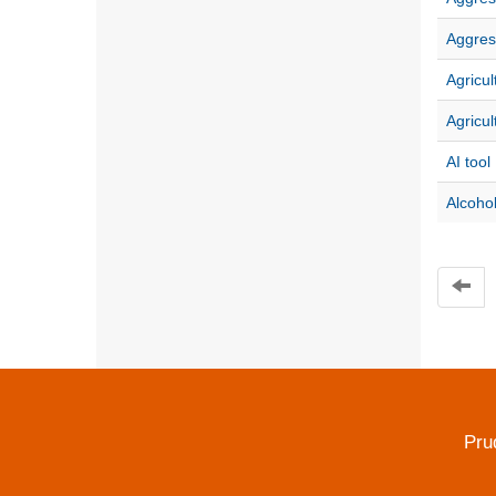
Aggres
Agricul
Agricul
AI tool
Alcoho
Pru