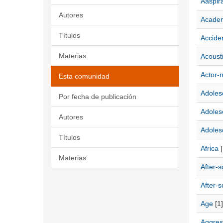
Aaspir
Autores
Academ
Títulos
Accide
Materias
Acoust
Actor-
Esta comunidad
Adoles
Por fecha de publicación
Adoles
Autores
Adoles
Títulos
Africa
[
Materias
After-s
After-
Age
[1]
Aggres