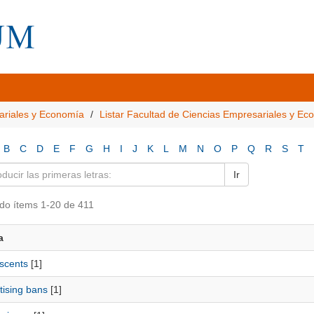
ariales y Economía
Listar Facultad de Ciencias Empresariales y E
B
C
D
E
F
G
H
I
J
K
L
M
N
O
P
Q
R
S
T
Ir
do ítems 1-20 de 411
a
scents
[1]
tising bans
[1]