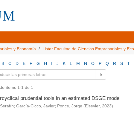
ariales y Economía
Listar Facultad de Ciencias Empresariales y E
B
C
D
E
F
G
H
I
J
K
L
M
N
O
P
Q
R
S
T
Ir
do ítems 1-1 de 1
rcyclical prudential tools in an estimated DSGE model
Serafín
;
García-Cicco, Javier
;
Ponce, Jorge
(
Elsevier
,
2023
)