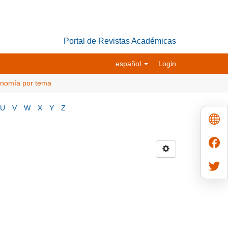
Portal de Revistas Académicas
español
Login
conomía por tema
U
V
W
X
Y
Z