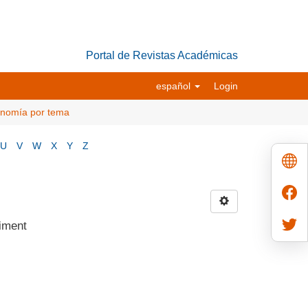
Portal de Revistas Académicas
español
Login
conomía por tema
U
V
W
X
Y
Z
iment