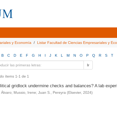
ariales y Economía
Listar Facultad de Ciencias Empresariales y E
B
C
D
E
F
G
H
I
J
K
L
M
N
O
P
Q
R
S
T
Ir
do ítems 1-1 de 1
litical gridlock undermine checks and balances? A lab exper
 Álvaro
;
Mussio, Irene
;
Juan S., Pereyra
(
Elsevier
,
2024
)