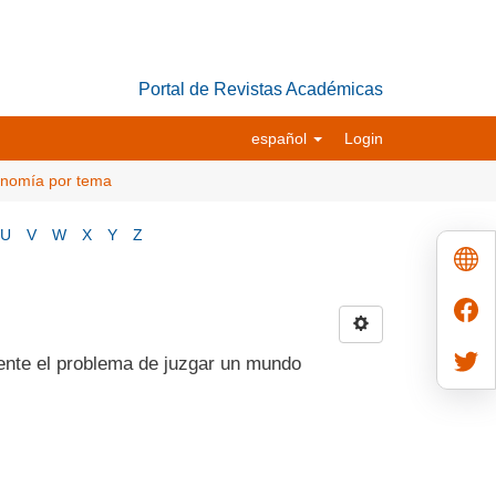
Portal de Revistas Académicas
español
Login
conomía por tema
U
V
W
X
Y
Z
ente el problema de juzgar un mundo