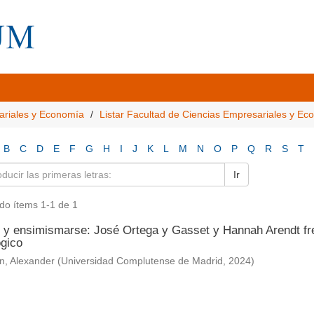
ariales y Economía
Listar Facultad de Ciencias Empresariales y E
B
C
D
E
F
G
H
I
J
K
L
M
N
O
P
Q
R
S
T
Ir
do ítems 1-1 de 1
 y ensimismarse: José Ortega y Gasset y Hannah Arendt fr
ógico
n, Alexander
(
Universidad Complutense de Madrid
,
2024
)