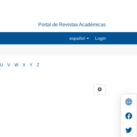
Portal de Revistas Académicas
español
Login
U
V
W
X
Y
Z