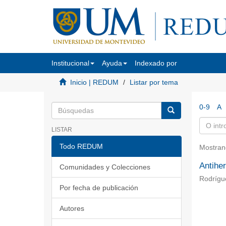
Institucional
Ayuda
Indexado por
Inicio | REDUM
Listar por tema
0-9
A
LISTAR
Todo REDUM
Mostran
Antihe
Comunidades y Colecciones
Rodrígue
Por fecha de publicación
Autores