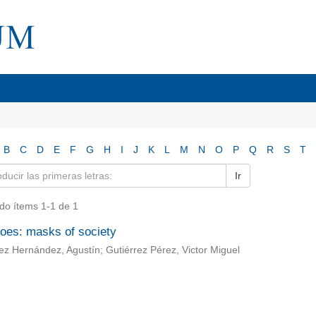
B
C
D
E
F
G
H
I
J
K
L
M
N
O
P
Q
R
S
T
Ir
do ítems 1-1 de 1
roes: masks of society
z Hernández, Agustín; Gutiérrez Pérez, Victor Miguel