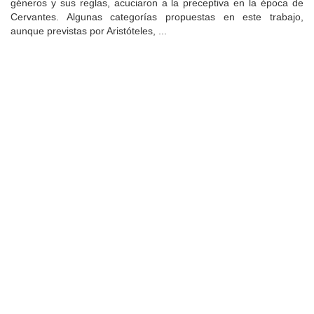
géneros y sus reglas, acuciaron a la preceptiva en la época de
Cervantes. Algunas categorías propuestas en este trabajo,
aunque previstas por Aristóteles, ...
Universidad de Montevideo
|
Biblioteca
Prudencio de Pena 2544 | (598) 2 707 44 61 |
biblioteca@um.edu.uy
© 2021 Universidad de Montevideo