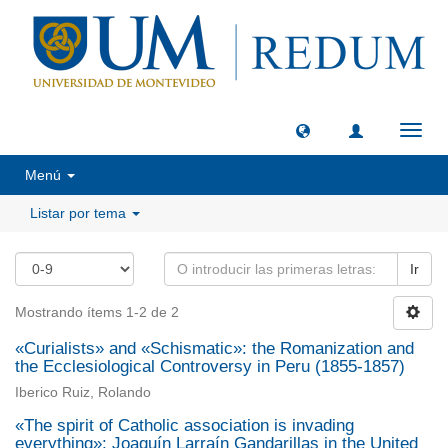
Camb
naveg
Menú
Listar por tema
Ir
Mostrando ítems 1-2 de 2
«Curialists» and «Schismatic»: the Romanization and
the Ecclesiological Controversy in Peru (1855-1857)
Iberico Ruiz, Rolando
«The spirit of Catholic association is invading
everything»: Joaquín Larraín Gandarillas in the United