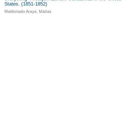
States. (1851-1852)
Maldonado Araya, Matías
Universidad de Montevideo
|
Biblioteca
Prudencio de Pena 2544 | (598) 2 707 44 61 |
biblioteca@um.edu.uy
© 2021 Universidad de Montevideo