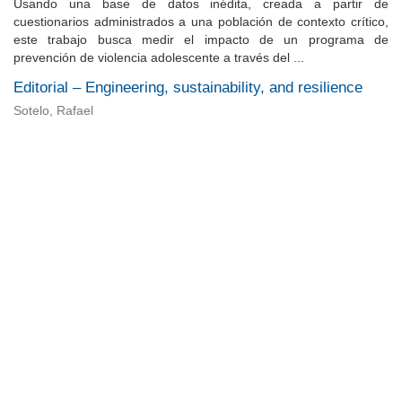
Usando una base de datos inédita, creada a partir de
cuestionarios administrados a una población de contexto crítico,
este trabajo busca medir el impacto de un programa de
prevención de violencia adolescente a través del ...
Editorial – Engineering, sustainability, and resilience
Sotelo, Rafael
Universidad de Montevideo
|
Biblioteca
Prudencio de Pena 2544 | (598) 2 707 44 61 |
biblioteca@um.edu.uy
© 2021 Universidad de Montevideo