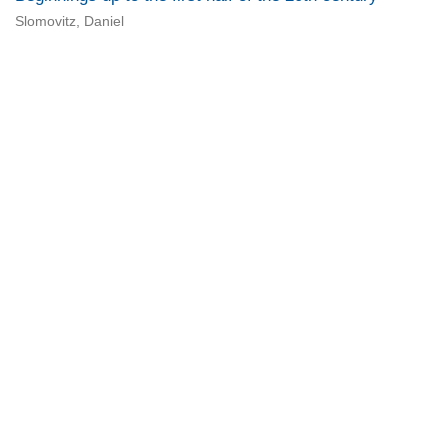
Slomovitz, Daniel
Universidad de Montevideo
|
Biblioteca
Prudencio de Pena 2544 | (598) 2 707 44 61 |
biblioteca@um.edu.uy
© 2021 Universidad de Montevideo