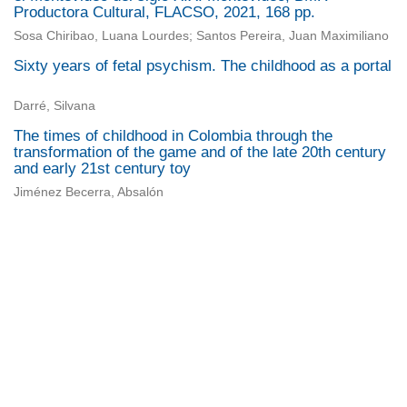
Productora Cultural, FLACSO, 2021, 168 pp.
Sosa Chiribao, Luana Lourdes; Santos Pereira, Juan Maximiliano
Sixty years of fetal psychism. The childhood as a portal
Darré, Silvana
The times of childhood in Colombia through the
transformation of the game and of the late 20th century
and early 21st century toy
Jiménez Becerra, Absalón
Universidad de Montevideo
|
Biblioteca
Prudencio de Pena 2544 | (598) 2 707 44 61 |
biblioteca@um.edu.uy
© 2021 Universidad de Montevideo