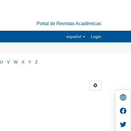
Portal de Revistas Académicas
español
Login
U
V
W
X
Y
Z