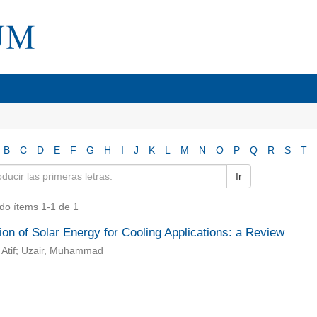
B
C
D
E
F
G
H
I
J
K
L
M
N
O
P
Q
R
S
T
Ir
do ítems 1-1 de 1
tion of Solar Energy for Cooling Applications: a Review
 Atif; Uzair, Muhammad