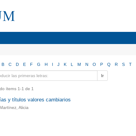
B
C
D
E
F
G
H
I
J
K
L
M
N
O
P
Q
R
S
T
Ir
do ítems 1-1 de 1
as y títulos valores cambiarios
Martínez, Alicia