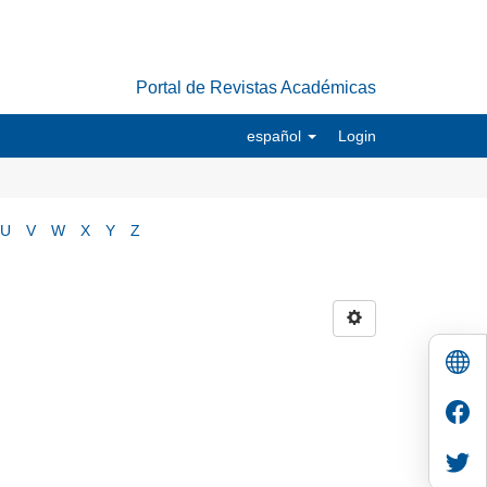
Portal de Revistas Académicas
español
Login
U
V
W
X
Y
Z