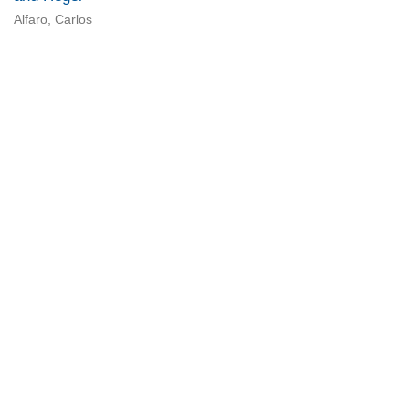
Alfaro, Carlos
Universidad de Montevideo
|
Biblioteca
Prudencio de Pena 2544 | (598) 2 707 44 61 |
biblioteca@um.edu.uy
© 2021 Universidad de Montevideo