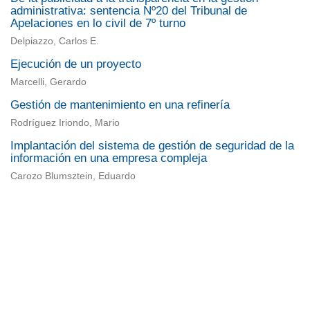
administrativa: sentencia Nº20 del Tribunal de
Apelaciones en lo civil de 7º turno
Delpiazzo, Carlos E.
Ejecución de un proyecto
Marcelli, Gerardo
Gestión de mantenimiento en una refinería
Rodríguez Iriondo, Mario
Implantación del sistema de gestión de seguridad de la
información en una empresa compleja
Carozo Blumsztein, Eduardo
Universidad de Montevideo
|
Biblioteca
Prudencio de Pena 2544 | (598) 2 707 44 61 |
biblioteca@um.edu.uy
© 2021 Universidad de Montevideo