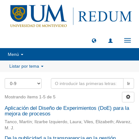
Camb
naveg
Menú
Listar por tema
Ir
Mostrando ítems 1-5 de 5
Aplicación del Diseño de Experimientos (DoE) para la
mejora de procesos
Tanco, Martín; Ilzarbe Izquierdo, Laura; Viles, Elizabeth; Alvarez,
M. J.
De la publicidad a la transparencia en la gestión