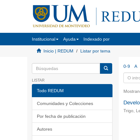
Institucional
Ayuda
Indexado por
Inicio | REDUM
Listar por tema
0-9
A
LISTAR
Todo REDUM
Mostran
Develo
Comunidades y Colecciones
Trigo, L
Por fecha de publicación
Autores