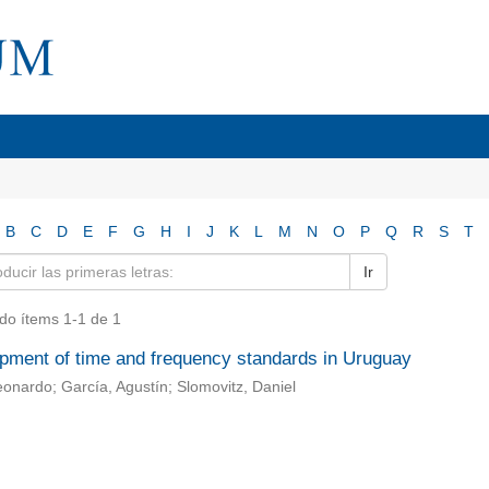
B
C
D
E
F
G
H
I
J
K
L
M
N
O
P
Q
R
S
T
Ir
do ítems 1-1 de 1
pment of time and frequency standards in Uruguay
eonardo; García, Agustín; Slomovitz, Daniel