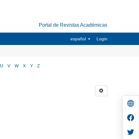
Portal de Revistas Académicas
español
Login
U
V
W
X
Y
Z