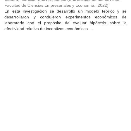
Facultad de Ciencias Empresariales y Economía.
,
2022
)
En esta investigación se desarrolló un modelo teórico y se
desarrollaron y condujeron experimentos económicos de
laboratorio con el propósito de evaluar hipótesis sobre la
efectividad relativa de incentivos económicos ...
Universidad de Montevideo
|
Biblioteca
Prudencio de Pena 2544 | (598) 2 707 44 61 |
biblioteca@um.edu.uy
© 2021 Universidad de Montevideo