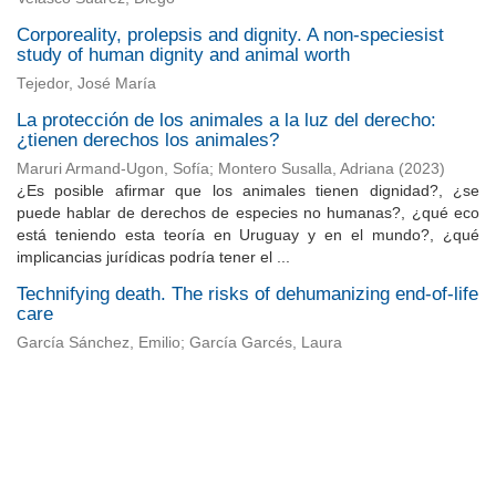
Corporeality, prolepsis and dignity. A non-speciesist
study of human dignity and animal worth
Tejedor, José María
La protección de los animales a la luz del derecho:
¿tienen derechos los animales?
Maruri Armand-Ugon, Sofía
;
Montero Susalla, Adriana
(
2023
)
¿Es posible afirmar que los animales tienen dignidad?, ¿se
puede hablar de derechos de especies no humanas?, ¿qué eco
está teniendo esta teoría en Uruguay y en el mundo?, ¿qué
implicancias jurídicas podría tener el ...
Technifying death. The risks of dehumanizing end-of-life
care
García Sánchez, Emilio; García Garcés, Laura
Universidad de Montevideo
|
Biblioteca
Prudencio de Pena 2544 | (598) 2 707 44 61 |
biblioteca@um.edu.uy