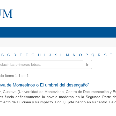
B
C
D
E
F
G
H
I
J
K
L
M
N
O
P
Q
R
S
T
Ir
do ítems 1-1 de 1
eva de Montesinos o El umbral del desengaño”
z, Gustavo
(
Universidad de Montevideo, Centro de Documentación y Es
es funda definitivamente la novela moderna en la Segunda Parte de 
iento de Dulcinea y su impacto. Don Quijote herido en su centro. La c