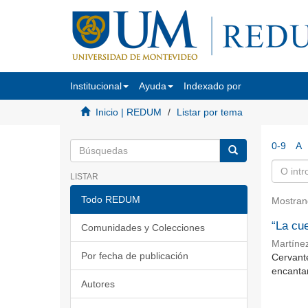
Institucional
Ayuda
Indexado por
Inicio | REDUM
Listar por tema
0-9
A
LISTAR
Todo REDUM
Mostran
“La cu
Comunidades y Colecciones
Martíne
Por fecha de publicación
Cervant
encantam
Autores