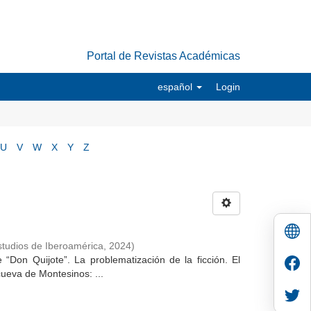
Portal de Revistas Académicas
español
Login
U
V
W
X
Y
Z
tudios de Iberoamérica
,
2024
)
“Don Quijote”. La problematización de la ficción. El
ueva de Montesinos: ...