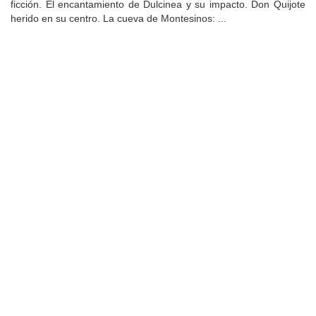
ficción. El encantamiento de Dulcinea y su impacto. Don Quijote
herido en su centro. La cueva de Montesinos: ...
Universidad de Montevideo
|
Biblioteca
Prudencio de Pena 2544 | (598) 2 707 44 61 |
biblioteca@um.edu.uy
© 2021 Universidad de Montevideo