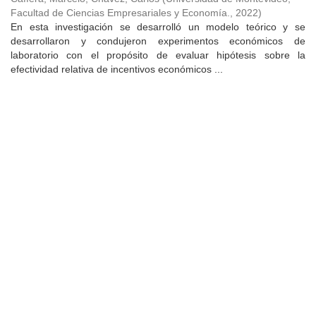
Facultad de Ciencias Empresariales y Economía.
,
2022
)
En esta investigación se desarrolló un modelo teórico y se
desarrollaron y condujeron experimentos económicos de
laboratorio con el propósito de evaluar hipótesis sobre la
efectividad relativa de incentivos económicos ...
Universidad de Montevideo
|
Biblioteca
Prudencio de Pena 2544 | (598) 2 707 44 61 |
biblioteca@um.edu.uy
© 2021 Universidad de Montevideo