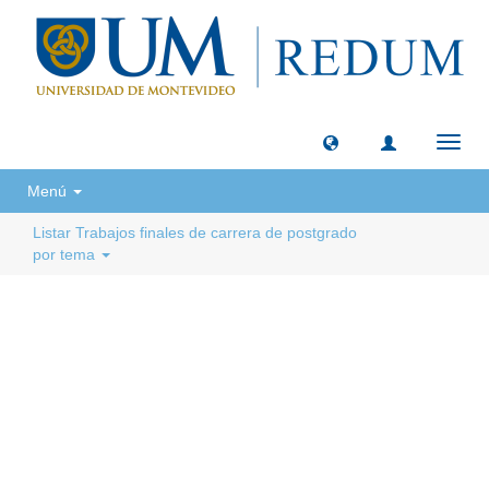
Camb
naveg
Menú
Listar Trabajos finales de carrera de postgrado
por tema