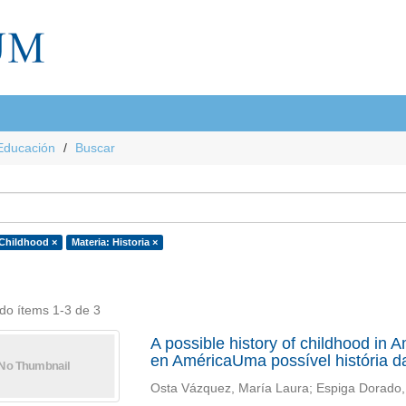
Educación
Buscar
 Childhood ×
Materia: Historia ×
do ítems 1-3 de 3
A possible history of childhood in A
en AméricaUma possível história d
Osta Vázquez, María Laura; Espiga Dorado,