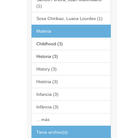
(1)
Sosa Chiribao, Luana Lourdes (1)
Materia
Childhood (3)
Historia (3)
History (3)
História (3)
Infancia (3)
Infância (3)
... más
Tiene archivo(s)