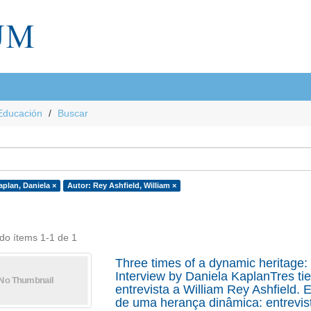
Educación
Buscar
aplan, Daniela ×
Autor: Rey Ashfield, William ×
do ítems 1-1 de 1
Three times of a dynamic heritage: 
Interview by Daniela KaplanTres ti
entrevista a William Rey Ashfield.
de uma herança dinâmica: entrevist