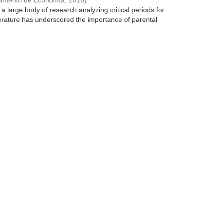
tamento de Economía
,
2016
)
 large body of research analyzing critical periods for
literature has underscored the importance of parental