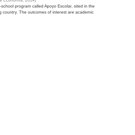
de Economía
,
2014
)
school program called Apoyo Escolar, sited in the
g country. The outcomes of interest are academic