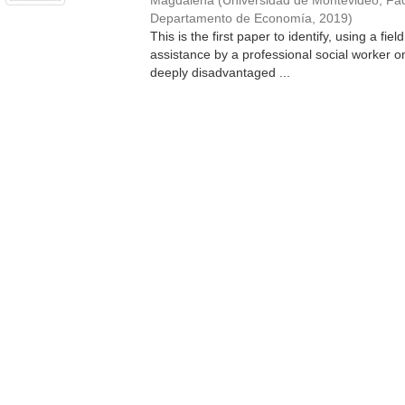
Magdalena
(
Universidad de Montevideo, Fa
Departamento de Economía
,
2019
)
This is the first paper to identify, using a fi
assistance by a professional social worker on
deeply disadvantaged ...