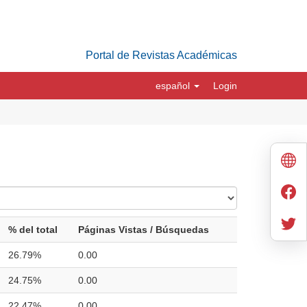
Portal de Revistas Académicas
español
Login
% del total
Páginas Vistas / Búsquedas
26.79%
0.00
24.75%
0.00
22.47%
0.00