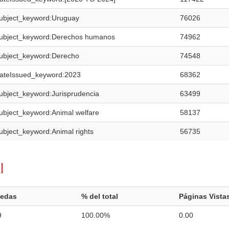
ubject_keyword:Uruguay
76026
ubject_keyword:Derechos humanos
74962
ubject_keyword:Derecho
74548
ateIssued_keyword:2023
68362
ubject_keyword:Jurisprudencia
63499
ubject_keyword:Animal welfare
58137
ubject_keyword:Animal rights
56735
l
edas
% del total
Páginas Vista
9
100.00%
0.00