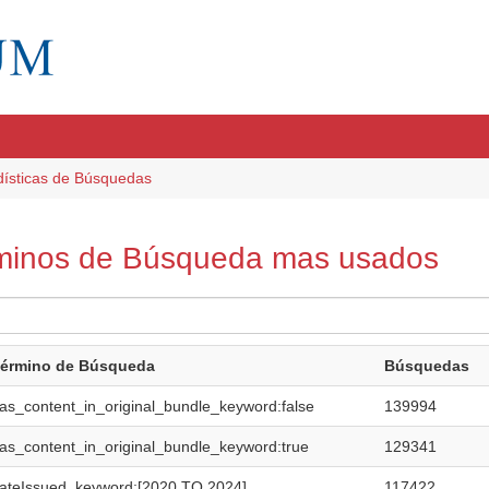
dísticas de Búsquedas
minos de Búsqueda mas usados
érmino de Búsqueda
Búsquedas
as_content_in_original_bundle_keyword:false
139994
as_content_in_original_bundle_keyword:true
129341
ateIssued_keyword:[2020 TO 2024]
117422