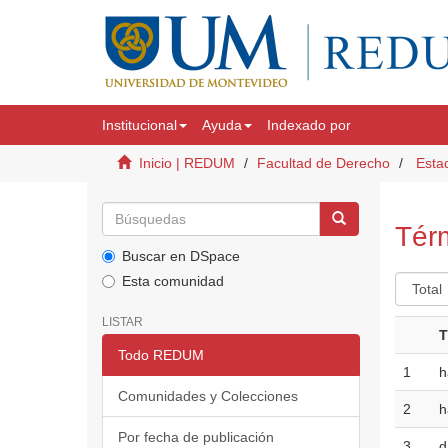
Institucional
Ayuda
Indexado por
Inicio | REDUM
Facultad de Derecho
Esta
Tér
Buscar en DSpace
Esta comunidad
LISTAR
T
Todo REDUM
1
h
Comunidades y Colecciones
2
h
Por fecha de publicación
3
d