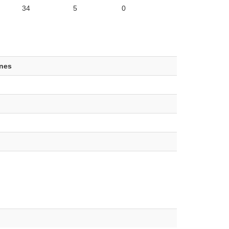
34
5
0
ones