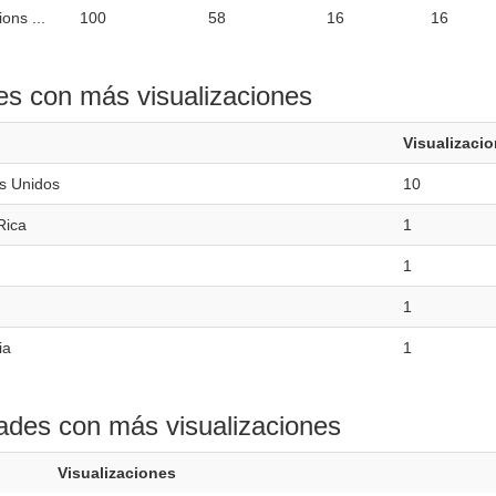
ions ...
100
58
16
16
es con más visualizaciones
Visualizaci
s Unidos
10
Rica
1
1
1
ia
1
ades con más visualizaciones
Visualizaciones