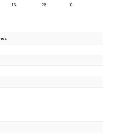
16
28
0
ones