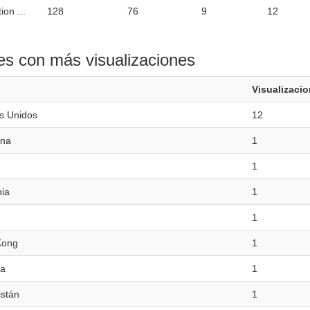
ion ...
128
76
9
12
es con más visualizaciones
Visualizaci
s Unidos
12
ina
1
1
ia
1
1
Kong
1
a
1
istán
1