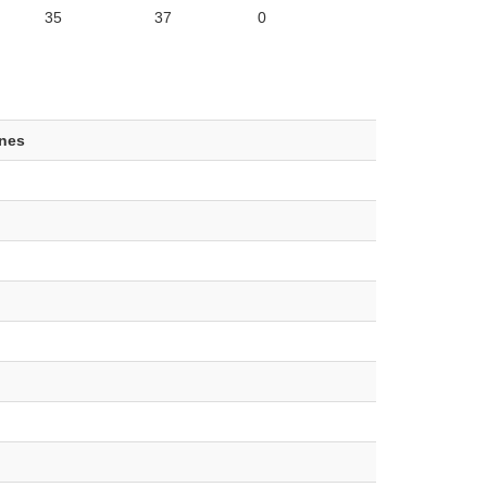
35
37
0
ones