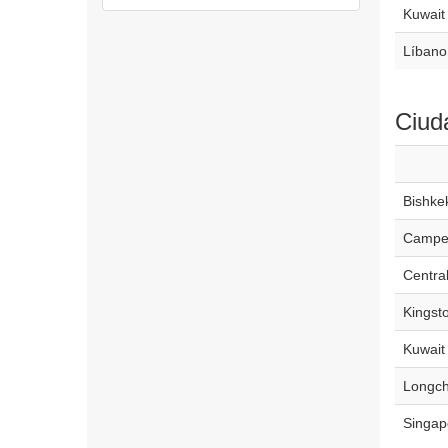
Kuwait
Líbano
Ciud
Bishke
Campe
Centra
Kingst
Kuwait 
Longc
Singap