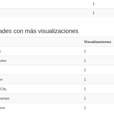
1
1
ades con más visualizaciones
Visualizaciones
k
1
stre
1
l
1
on
1
City
1
hamps
1
ore
1