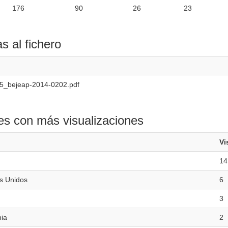
176
90
26
23
as al fichero
5_bejeap-2014-0202.pdf
es con más visualizaciones
Vi
14
s Unidos
6
3
ia
2