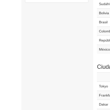
Sudáfr
Bolivia
Brasil
Colomb
Repúbl
México
Ciud
Tokyo
Frankf
Dakar