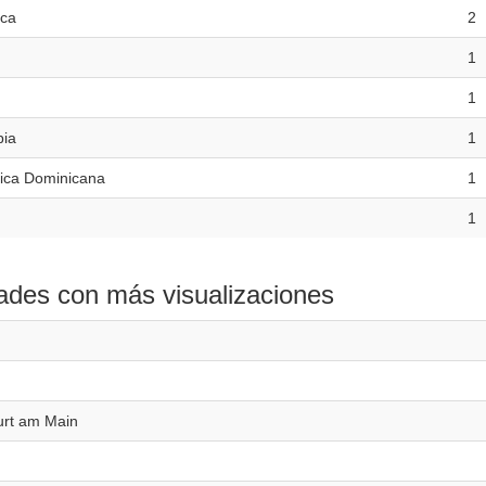
ica
2
1
1
ia
1
ica Dominicana
1
1
ades con más visualizaciones
urt am Main