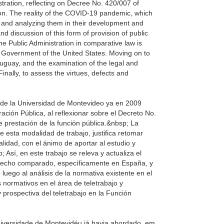
tration, reflecting on Decree No. 420/007 of
ion. The reality of the COVID-19 pandemic, which
eas and analyzing them in their development and
nd discussion of this form of provision of public
he Public Administration in comparative law is
l Government of the United States. Moving on to
Uruguay, and the examination of the legal and
inally, to assess the virtues, defects and
o de la Universidad de Montevideo ya en 2009
ración Pública, al reflexionar sobre el Decreto No.
prestación de la función pública.&nbsp; La
 esta modalidad de trabajo, justifica retomar
alidad, con el ánimo de aportar al estudio y
 Así, en este trabajo se releva y actualiza el
derecho comparado, específicamente en España, y
uego al análisis de la normativa existente en el
normativos en el área de teletrabajo y
y prospectiva del teletrabajo en la Función
niversidade de Montevidéu já havia abordado, em