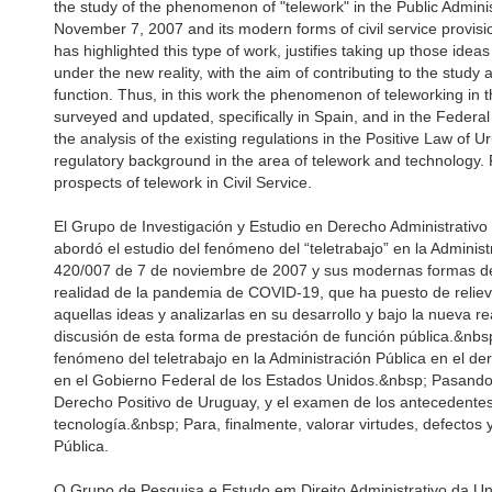
the study of the phenomenon of "telework" in the Public Adminis
November 7, 2007 and its modern forms of civil service provis
has highlighted this type of work, justifies taking up those id
under the new reality, with the aim of contributing to the study a
function. Thus, in this work the phenomenon of teleworking in t
surveyed and updated, specifically in Spain, and in the Federa
the analysis of the existing regulations in the Positive Law of 
regulatory background in the area of telework and technology. F
prospects of telework in Civil Service.
El Grupo de Investigación y Estudio en Derecho Administrativ
abordó el estudio del fenómeno del “teletrabajo” en la Administ
420/007 de 7 de noviembre de 2007 y sus modernas formas de 
realidad de la pandemia de COVID-19, que ha puesto de relieve
aquellas ideas y analizarlas en su desarrollo y bajo la nueva re
discusión de esta forma de prestación de función pública.&nbsp;
fenómeno del teletrabajo en la Administración Pública en el 
en el Gobierno Federal de los Estados Unidos.&nbsp; Pasando l
Derecho Positivo de Uruguay, y el examen de los antecedentes 
tecnología.&nbsp; Para, finalmente, valorar virtudes, defectos 
Pública.
O Grupo de Pesquisa e Estudo em Direito Administrativo da U