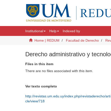
Institutional
Help
Indexed by
Home | REDUM
Facultad de Derecho
Rev
Derecho administrativo y tecnolog
Files in this item
There are no files associated with this item.
Ver texto completo
http://revistas.um.edu.uy/index.php/revistaderecho/arti
cle/view/718