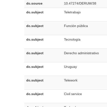
dc.source
10.47274/DERUM/38
dc.subject
Teletrabajo
dc.subject
Función pública
dc.subject
Tecnología
dc.subject
Derecho administrativo
dc.subject
Uruguay
dc.subject
Telework
dc.subject
Civil service