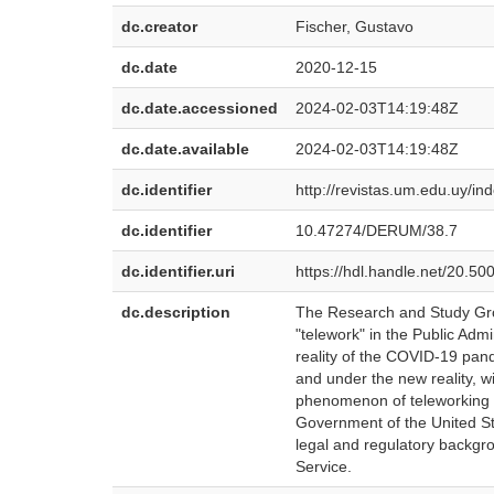
dc.creator
Fischer, Gustavo
dc.date
2020-12-15
dc.date.accessioned
2024-02-03T14:19:48Z
dc.date.available
2024-02-03T14:19:48Z
dc.identifier
http://revistas.um.edu.uy/in
dc.identifier
10.47274/DERUM/38.7
dc.identifier.uri
https://hdl.handle.net/20.5
dc.description
The Research and Study Grou
"telework" in the Public Adm
reality of the COVID-19 pand
and under the new reality, wi
phenomenon of teleworking in
Government of the United Sta
legal and regulatory backgrou
Service.