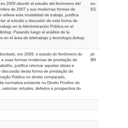
a en 2009 abordó el estudio del fenómeno del
es-
oviembre de 2007 y sus modernas formas de
ES
elieve esta modalidad de trabajo, justifica
rtar al estudio y discusión de esta forma de
trabajo en la Administración Pública en el
nbsp; Pasando luego al análisis de la
s en el área de teletrabajo y tecnología.&nbsp;
 abordado, em 2009, o estudo do fenômeno do
pt-
07 e suas formas modernas de prestação de
BR
balho, justifica retomar aquelas ideias e
 e discussão desta forma de prestação de
tração Pública no direito comparado,
 normativa existente no Direito Positivo do
valorizar virtudes, defeitos e prospectiva do