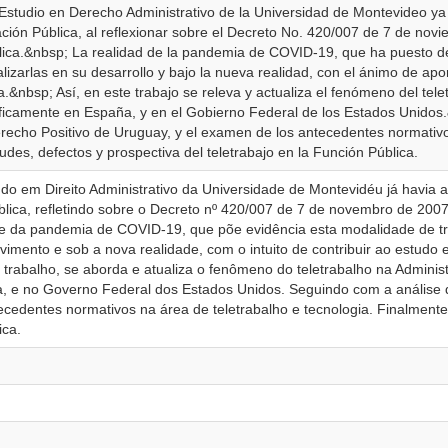
 Estudio en Derecho Administrativo de la Universidad de Montevideo y
tración Pública, al reflexionar sobre el Decreto No. 420/007 de 7 de n
lica.&nbsp; La realidad de la pandemia de COVID-19, que ha puesto de r
lizarlas en su desarrollo y bajo la nueva realidad, con el ánimo de apo
a.&nbsp; Así, en este trabajo se releva y actualiza el fenómeno del tele
camente en España, y en el Gobierno Federal de los Estados Unidos.&
erecho Positivo de Uruguay, y el examen de los antecedentes normativo
tudes, defectos y prospectiva del teletrabajo en la Función Pública.
do em Direito Administrativo da Universidade de Montevidéu já havia
blica, refletindo sobre o Decreto nº 420/007 de 7 de novembro de 20
ade da pandemia de COVID-19, que põe evidência esta modalidade de tra
vimento e sob a nova realidade, com o intuito de contribuir ao estudo
e trabalho, se aborda e atualiza o fenômeno do teletrabalho na Adminis
 e no Governo Federal dos Estados Unidos. Seguindo com a análise da
edentes normativos na área de teletrabalho e tecnologia. Finalmente, 
ica.