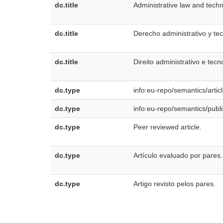
dc.title
Administrative law and techn
dc.title
Derecho administrativo y tec
dc.title
Direito administrativo e tec
dc.type
info:eu-repo/semantics/artic
dc.type
info:eu-repo/semantics/publ
dc.type
Peer reviewed article.
dc.type
Artículo evaluado por pares.
dc.type
Artigo revisto pelos pares.