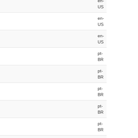
en-
US
en-
US
en-
US
pt-
BR
pt-
BR
pt-
BR
pt-
BR
pt-
BR