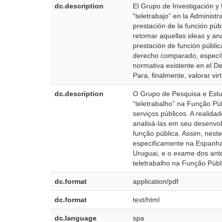
dc.description
El Grupo de Investigación y
“teletrabajo” en la Adminis
prestación de la función púb
retomar aquellas ideas y ana
prestación de función públic
derecho comparado, específi
normativa existente en el D
Para, finalmente, valorar vir
dc.description
O Grupo de Pesquisa e Estu
“teletrabalho” na Função Pú
serviços públicos. A realid
analisá-las em seu desenvol
função pública. Assim, nest
especificamente na Espanha,
Uruguai, e o exame dos antec
teletrabalho na Função Públ
dc.format
application/pdf
dc.format
text/html
dc.language
spa