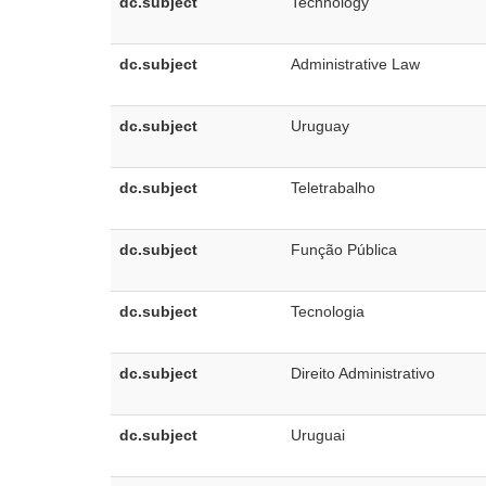
dc.subject
Technology
dc.subject
Administrative Law
dc.subject
Uruguay
dc.subject
Teletrabalho
dc.subject
Função Pública
dc.subject
Tecnologia
dc.subject
Direito Administrativo
dc.subject
Uruguai