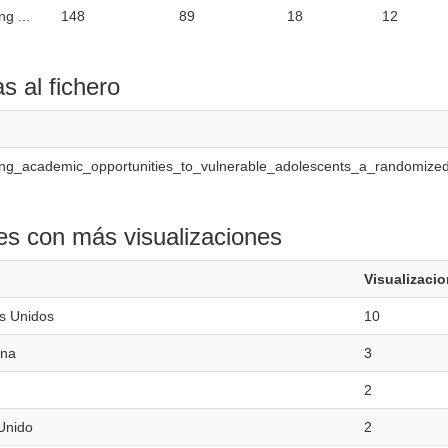
ng ...
148
89
18
12
as al fichero
ing_academic_opportunities_to_vulnerable_adolescents_a_randomized
es con más visualizaciones
Visualizaci
s Unidos
10
ina
3
2
Unido
2