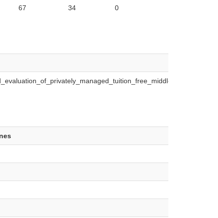
67
34
0
_evaluation_of_privately_managed_tuition_free_middle_schools_in_U
ones