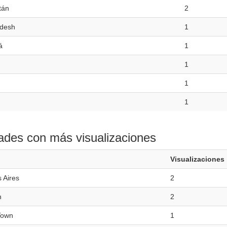
tán
2
desh
1
á
1
1
1
1
ades con más visualizaciones
Visualizaciones
 Aires
2
n
2
Town
1