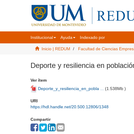
Institucional
Ayuda
Indexado por
Inicio | REDUM
Facultad de Ciencias Empres
Deporte y resiliencia en población
Ver ítem
Deporte_y_resiliencia_en_pobla ...
(
1.538Mb
)
URI
https://hdl.handle.net/20.500.12806/1348
Compartir