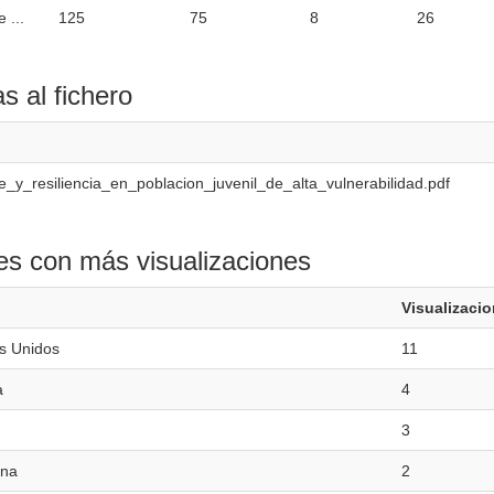
 ...
125
75
8
26
as al fichero
e_y_resiliencia_en_poblacion_juvenil_de_alta_vulnerabilidad.pdf
es con más visualizaciones
Visualizaci
s Unidos
11
a
4
3
ina
2