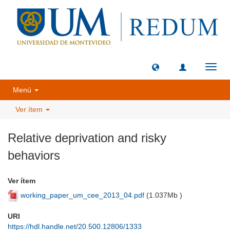
Camb
naveg
Menú
Ver ítem
Relative deprivation and risky
behaviors
Ver ítem
working_paper_um_cee_2013_04.pdf
(
1.037Mb
)
URI
https://hdl.handle.net/20.500.12806/1333