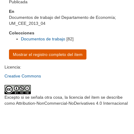
Publicada
En
Documentos de trabajo del Departamento de Economía;
UM_CEE_2013_04
Colecciones
Documentos de trabajo
[82]
Mostrar el registro completo del ítem
Licencia:
Creative Commons
Excepto si se señala otra cosa, la licencia del ítem se describe
como Attribution-NonCommercial-NoDerivatives 4.0 Internacional
Universidad de Montevideo
|
Biblioteca
Prudencio de Pena 2544 | (598) 2 707 44 61 |
biblioteca@um.edu.uy