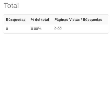
Total
Búsquedas
% del total
Páginas Vistas / Búsquedas
0
0.00%
0.00
Universidad de Montevideo
|
Biblioteca
Prudencio de Pena 2544 | (598) 2 707 44 61 |
biblioteca@um.edu.uy
© 2021 Universidad de Montevideo