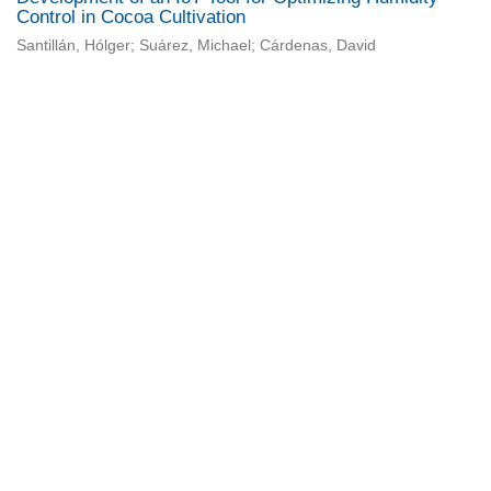
Control in Cocoa Cultivation
Santillán, Hólger; Suárez, Michael; Cárdenas, David
Universidad de Montevideo
|
Biblioteca
Prudencio de Pena 2544 | (598) 2 707 44 61 |
biblioteca@um.edu.uy
© 2021 Universidad de Montevideo