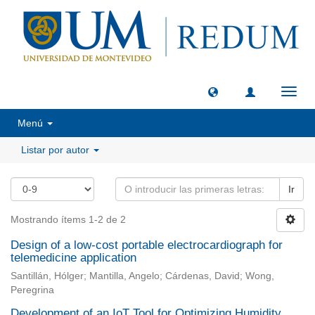
Camb
naveg
Menú
Listar por autor
Ir
Mostrando ítems 1-2 de 2
Design of a low-cost portable electrocardiograph for
telemedicine application
Santillán, Hólger; Mantilla, Angelo; Cárdenas, David; Wong,
Peregrina
Development of an IoT Tool for Optimizing Humidity